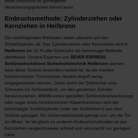
eines Einbruchs zu günstigeren
Versicherungsprämien führen kann.
Einbruchsmethode: Zylinderziehen oder
Kernziehen in Heilbronn
Die nachfolgenden Methoden zielen allesamt auf den
Schließzylinder ab. Das Zylinderziehen oder Kernziehen wird in
Heilbronn
bei 16 % aller Einbrüche als bevorzugte Methode
identifiziert. Unsere Experten von
SEVER
EXPRESS
Schlüsselnotdienst Sicherheitstechnik Heilbronn
warnen,
dass diese Technik besonders beliebt ist, da die meisten
herkömmlichen Türschlösser diesem Angriff wenig
entgegensetzen können. Dabei dreht der Einbrecher eine
Schraube ins Schlüsselloch, um den gesamten Zylinder
herauszuziehen. Mithilfe eines speziellen Schlüsselziehwerkzeugs
oder sogar eines herkömmlichen Klauenhammers wird der
beschädigte Schließzylinder (oder der Schließkern) aus dem
Schloss gezogen. Ein Universalschlüssel genügt nun, um die Tür
zu öffnen. Im Vergleich zu anderen Einbruchsmethoden ist das
Kernziehen vergleichsweise schnell und verursacht nur geringen
Lärm.