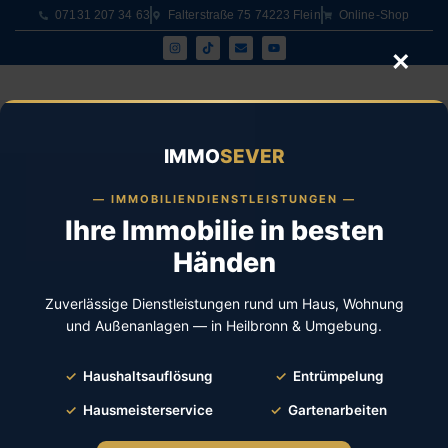
07131 207 34 63
Falterstraße 75 74223 Flein
Online-Shop
IMMO
SEVER
— IMMOBILIENDIENSTLEISTUNGEN —
Ihre Immobilie in besten
Händen
Zuverlässige Dienstleistungen rund um Haus, Wohnung
und Außenanlagen — in Heilbronn & Umgebung.
✓
Haushaltsauflösung
✓
Entrümpelung
✓
Hausmeisterservice
✓
Gartenarbeiten
Experten für