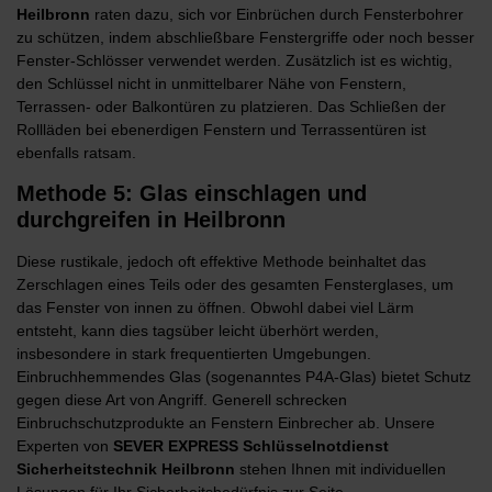
Heilbronn
raten dazu, sich vor Einbrüchen durch Fensterbohrer
zu schützen, indem abschließbare Fenstergriffe oder noch besser
Fenster-Schlösser verwendet werden. Zusätzlich ist es wichtig,
den Schlüssel nicht in unmittelbarer Nähe von Fenstern,
Terrassen- oder Balkontüren zu platzieren. Das Schließen der
Rollläden bei ebenerdigen Fenstern und Terrassentüren ist
ebenfalls ratsam.
Methode 5: Glas einschlagen und
durchgreifen in Heilbronn
Diese rustikale, jedoch oft effektive Methode beinhaltet das
Zerschlagen eines Teils oder des gesamten Fensterglases, um
das Fenster von innen zu öffnen. Obwohl dabei viel Lärm
entsteht, kann dies tagsüber leicht überhört werden,
insbesondere in stark frequentierten Umgebungen.
Einbruchhemmendes Glas (sogenanntes P4A-Glas) bietet Schutz
gegen diese Art von Angriff. Generell schrecken
Einbruchschutzprodukte an Fenstern Einbrecher ab. Unsere
Experten von
SEVER
EXPRESS Schlüsselnotdienst
Sicherheitstechnik Heilbronn
stehen Ihnen mit individuellen