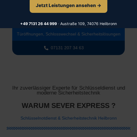
Sicherheitstechnik &
Jetzt Leistungen ansehen →
Schlüsseldienst
mit 24/7 Notdienst
+49 7131 26 44 999
· Austraße 109, 74076 Heilbronn
Türöffnungen, Schlosswechsel & Sicherheitslösungen
07131 207 34 63
Ihr zuverlässiger Experte für Schlüsseldienst und
moderne Sicherheitstechnik
WARUM SEVER EXPRESS ?
Schlüsselnotdienst & Sicherheitstechnik Heilbronn