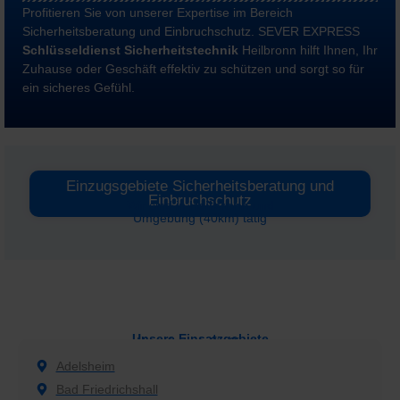
Profitieren Sie von unserer Expertise im Bereich
Sicherheitsberatung und Einbruchschutz. SEVER EXPRESS
Schlüsseldienst Sicherheitstechnik
Heilbronn hilft Ihnen, Ihr
Zuhause oder Geschäft effektiv zu schützen und sorgt so für
ein sicheres Gefühl.
Einzugsgebiete Sicherheitsberatung und
Einbruchschutz
Wir sind in
Heilbronn
und
Umgebung (40km) tätig
Unsere Einsatzgebiete
Hier sind wir für Sie da
Adelsheim
Bad Friedrichshall