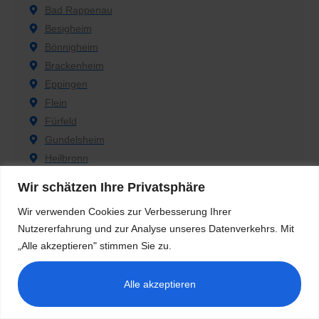
Bad Rappenau
Besigheim
Bönnigheim
Brackenheim
Eppingen
Flein
Fürfeld
Gundelsheim
Heilbronn
Ilsfeld
Wir schätzen Ihre Privatsphäre
Kirchardt
Kirchheim am Neckar
Wir verwenden Cookies zur Verbesserung Ihrer
Nutzererfahrung und zur Analyse unseres Datenverkehrs. Mit
Lauffen am Neckar
„Alle akzeptieren" stimmen Sie zu.
Leingarten
Löwenstein
Alle akzeptieren
Möckmühl
Mosbach