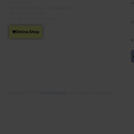
Experten für
Sicherheitstechnik & Schlüsseldienst
mit
24/7
Notdienst
Aus der Region
Heilbronn
Online-Shop
Copyright © 2025
SeverExpress
, alle Rechte vorbehalten.