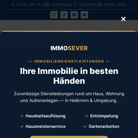
07131 207 34 63
Falterstraße 75 74223 Flein
Online-Shop
IMMO
SEVER
Express Schlüsseldienst
— IMMOBILIENDIENSTLEISTUNGEN —
Sicherheitstechnik Flein
Ihre Immobilie in besten
Händen
Besuchen Sie uns doch vor Ort!
Zuverlässige Dienstleistungen rund um Haus, Wohnung
und Außenanlagen — in Heilbronn & Umgebung.
✓
Haushaltsauflösung
✓
Entrümpelung
✓
Hausmeisterservice
✓
Gartenarbeiten