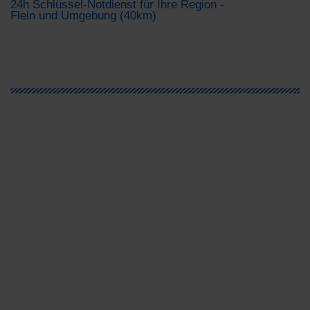
24h Schlüssel-Notdienst für Ihre Region -
Flein und Umgebung (40km)
Türöffnung schnell und unkompliziert
vom Öffnungsspezialisten
Sie haben Fragen und Anregungen?
Rufen Sie uns an, wir helfen Ihnen gerne weiter.