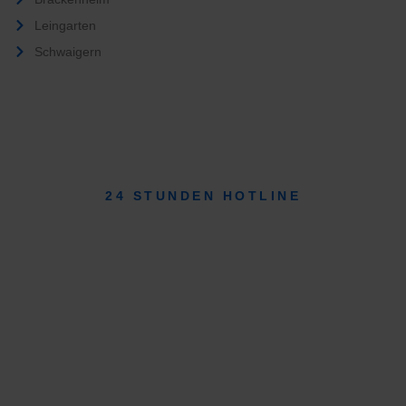
Leingarten
Schwaigern
24 STUNDEN HOTLINE
07131 207 34 63
info@schnell-sicher-express.de